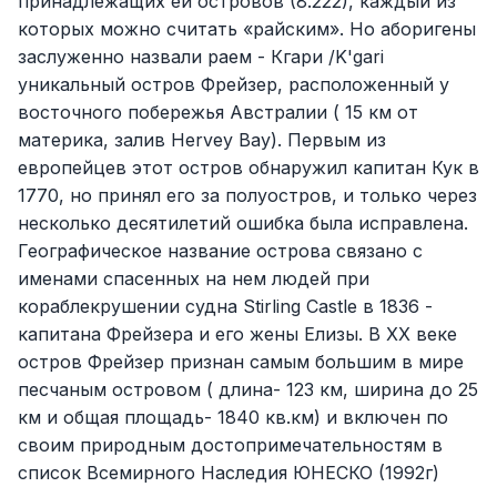
принадлежащих ей островов (8.222), каждый из
которых можно считать «райским». Но аборигены
заслуженно назвали раем - Кгари /K'gari
уникальный остров Фрейзер, расположенный у
восточного побережья Австралии ( 15 км от
материка, залив Hervey Bay). Первым из
европейцев этот остров обнаружил капитан Кук в
1770, но принял его за полуостров, и только через
несколько десятилетий ошибка была исправлена.
Географическое название острова связано с
именами спасенных на нем людей при
кораблекрушении судна Stirling Castle в 1836 -
капитана Фрейзера и его жены Елизы. В ХХ веке
остров Фрейзер признан самым большим в мире
песчаным островом ( длина- 123 км, ширина до 25
км и общая площадь- 1840 кв.км) и включен по
своим природным достопримечательностям в
список Всемирного Наследия ЮНЕСКО (1992г)