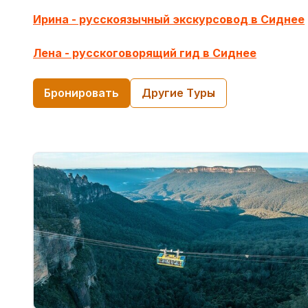
Ирина - русскоязычный экскурсовод в Сиднее
Лена - русскоговорящий гид в Сиднее
Бронировать
Другие Tуры