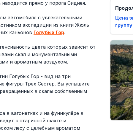
находится прямо у порога Сиднея.
Продо
ном автомобиле с увлекательными
Цена э
частником экспедиции из книги Жюль
группу
вних каньонов
Голубых Гор
.
тенсивность цвета которых зависит от
ывами скал и монументальными
ами и ароматным воздухом.
ин Голубых Гор - вид на три
ые фигуры Трех Сестер. Вы услышите
 превращенных в скалы собственным
а в вагонетках и на фуникулёре в
ведут к старинной шахте и
еском лесу с целебным ароматом