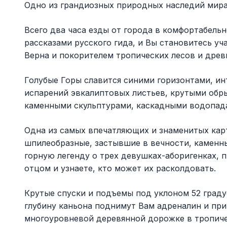
Одно из грандиозных природных наследий мира 
Всего два часа езды от города в комфортабель
рассказами русского гида, и Вы становитесь у
Верна и покорителем тропических лесов и дре
Голубые Горы славится синими горизонтами, ин
испарений эвкалиптовых листьев, крутыми обр
каменными скульптурами, каскадными водопад
Одна из самых впечатляющих и знаменитых карт
шпилеобразные, застывшие в вечности, каменн
горную легенду о трех девушках-аборигенках,
отцом и узнаете, кто может их расколдовать.
Крутые спуски и подъемы под уклоном 52 градус
глубину каньона поднимут Вам адреналин и при
многоуровневой деревянной дорожке в тропич