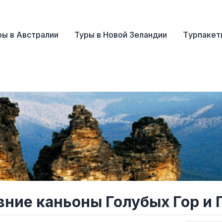
ры в Австралии
Туры в Новой Зеландии
Tурпакет
вние каньоны Голубых Гор и